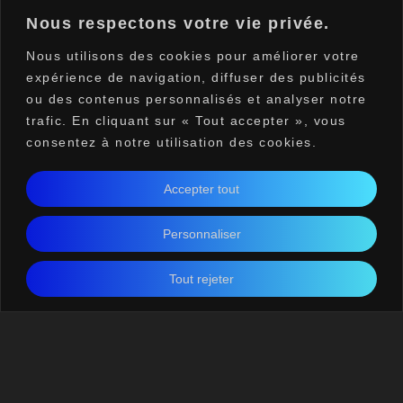
Nous respectons votre vie privée.
Vous aussi, faites appel à nos services.
Demandez votre devis gratuit directement sur
Nous utilisons des cookies pour améliorer votre
notre site.
expérience de navigation, diffuser des publicités
ou des contenus personnalisés et analyser notre
trafic. En cliquant sur « Tout accepter », vous
Nous contacter
consentez à notre utilisation des cookies.
Tout
Sécurité,Caméra,Incendie
Accepter tout
Electricité générale
Domotique
Personnaliser
Commercial
Energie
Référence
Tout rejeter