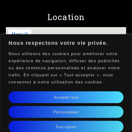
Location
Nous respectons votre vie privée.
Nous utilisons des cookies pour améliorer votre
expérience de navigation, diffuser des publicités
ou des contenus personnalisés et analyser notre
trafic. En cliquant sur « Tout accepter », vous
consentez à notre utilisation des cookies.
Accepter tout
Personnaliser
Conditions générales d'utilisation
Copyright ©2026Simon Wiertz Tous droits
Tout rejeter
réservés​